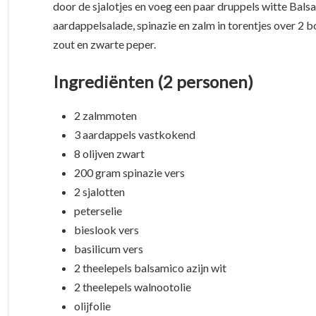
door de sjalotjes en voeg een paar druppels witte Balsa
aardappelsalade, spinazie en zalm in torentjes over 2
zout en zwarte peper.
Ingrediënten (2 personen)
2 zalmmoten
3 aardappels vastkokend
8 olijven zwart
200 gram spinazie vers
2 sjalotten
peterselie
bieslook vers
basilicum vers
2 theelepels balsamico azijn wit
2 theelepels walnootolie
olijfolie