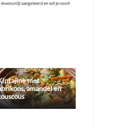
evensstijl aangeleerd en wil je nooit
Kiptajine met
abrikoos, amandel en
couscous