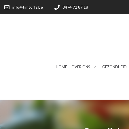
info@timtorfs.be
0474 72 87 18
HOME
OVER ONS
GEZONDHEID