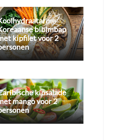
Koolhydraatarme
Koreaanse bibimbap
met kipfilet voor 2
personen
Caribische kipsalade
met mango voor 2
personen