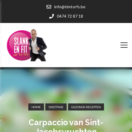
info@timtorfs.be
0474 72 87 18
HOME
DIEETFASE
GEZONDE-RECEPTEN
Carpaccio van Sint-
Jacobsvruchten