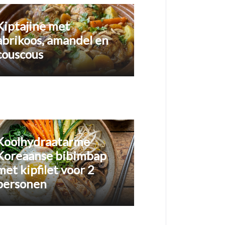
Kiptajine met
abrikoos, amandel en
couscous
Koolhydraatarme
Koreaanse bibimbap
met kipfilet voor 2
personen