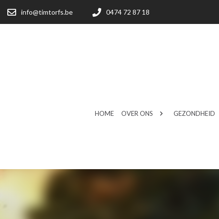
info@timtorfs.be
0474 72 87 18
HOME
OVER ONS
GEZONDHEID