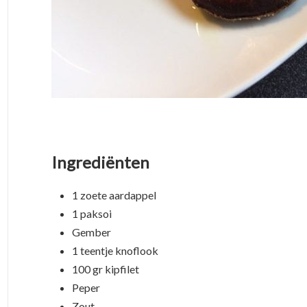
Ingrediënten
1 zoete aardappel
1 paksoi
Gember
1 teentje knoflook
100 gr kipfilet
Peper
Zout