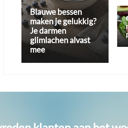
Blauwe bessen
maken je gelukkig?
Je darmen
glimlachen alvast
mee
vreden klanten aan het wo