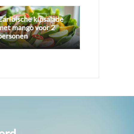
Caribische kipsalade
met mango voor 2
personen
ord