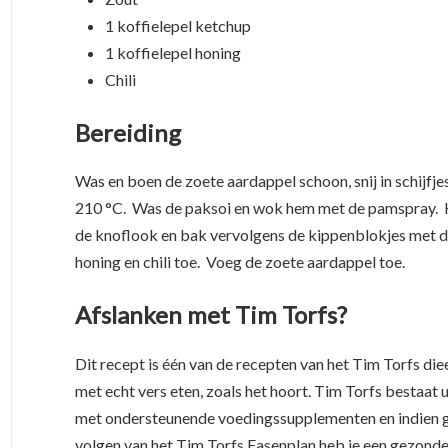
1 koffielepel ketchup
1 koffielepel honing
Chili
Bereiding
Was en boen de zoete aardappel schoon, snij in schijfjes
210 °C. Was de paksoi en wok hem met de pamspray. K
de knoflook en bak vervolgens de kippenblokjes met 
honing en chili toe. Voeg de zoete aardappel toe.
Afslanken met Tim Torfs?
Dit recept is één van de recepten van het Tim Torfs die
met echt vers eten, zoals het hoort. Tim Torfs bestaat
met ondersteunende voedingssupplementen en indien g
volgen van het Tim Torfs Fasenplan heb je een gezonde l