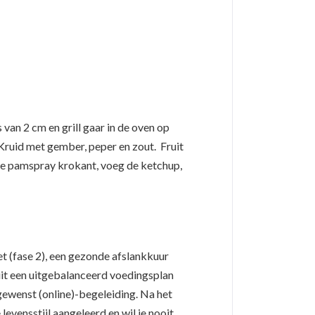
 van 2 cm en grill gaar in de oven op
ruid met gember, peper en zout. Fruit
de pamspray krokant, voeg de ketchup,
et (fase 2), een gezonde afslankkuur
 uit een uitgebalanceerd voedingsplan
ewenst (online)-begeleiding. Na het
evensstijl aangeleerd en wil je nooit