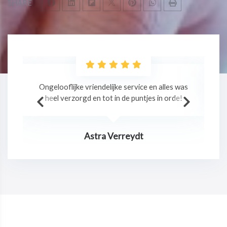
SHARE
as
Professionele massage in een relaxte sfeer!
!
Jurgen Claes