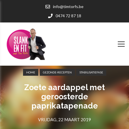
info@timtorfs.be
0474 72 87 18
HOME
GEZONDE-RECEPTEN
STABILISATIEFASE
Zoete aardappel met
geroosterde
paprikatapenade
VRIJDAG, 22 MAART 2019