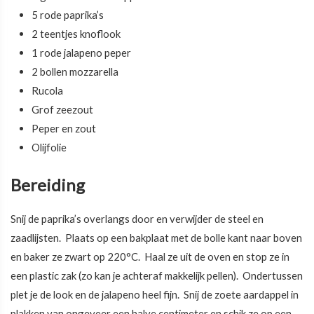
5 rode paprika’s
2 teentjes knoflook
1 rode jalapeno peper
2 bollen mozzarella
Rucola
Grof zeezout
Peper en zout
Olijfolie
Bereiding
Snij de paprika’s overlangs door en verwijder de steel en
zaadlijsten. Plaats op een bakplaat met de bolle kant naar boven
en baker ze zwart op 220°C. Haal ze uit de oven en stop ze in
een plastic zak (zo kan je achteraf makkelijk pellen). Ondertussen
plet je de look en de jalapeno heel fijn. Snij de zoete aardappel in
plakken van ongeveer een halve centimeter en schik ze op een