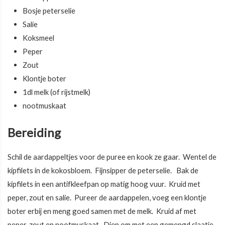
Bosje peterselie
Salie
Koksmeel
Peper
Zout
Klontje boter
1dl melk (of rijstmelk)
nootmuskaat
Bereiding
Schil de aardappeltjes voor de puree en kook ze gaar. Wentel de
kipfilets in de kokosbloem. Fijnsipper de peterselie. Bak de
kipfilets in een antifkleefpan op matig hoog vuur. Kruid met
peper, zout en salie. Pureer de aardappelen, voeg een klontje
boter erbij en meng goed samen met de melk. Kruid af met
peper, zout en nootmuskaat. Dien om met een gemengd slaatje.