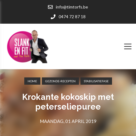
info@timtorfs.be
0474 72 87 18
HOME
GEZONDE-RECEPTEN
STABILISATIEFASE
Krokante kokoskip met
peterseliepuree
MAANDAG, 01 APRIL 2019