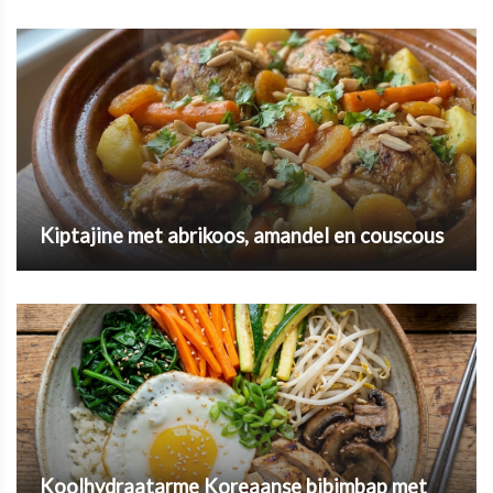
Kiptajine met abrikoos, amandel en couscous
Koolhydraatarme Koreaanse bibimbap met