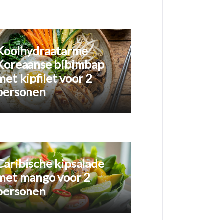
Koolhydraatarme
Koreaanse bibimbap
met kipfilet voor 2
personen
Caribische kipsalade
met mango voor 2
personen