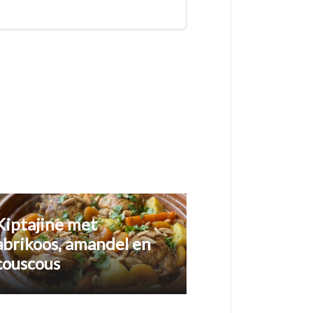
Kiptajine met
abrikoos, amandel en
couscous