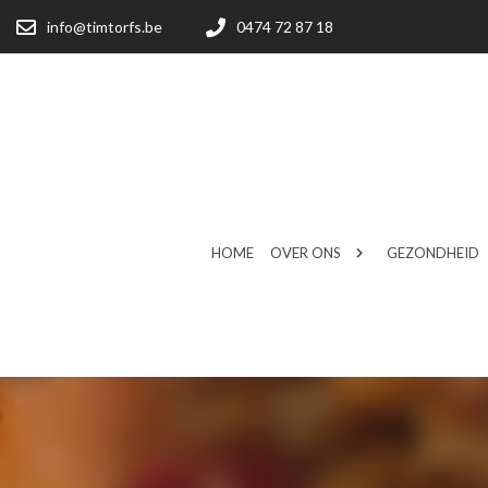
info@timtorfs.be
0474 72 87 18
HOME
OVER ONS
GEZONDHEID