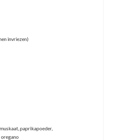
nen invriezen)
tmuskaat, paprikapoeder,
, oregano