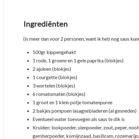
Ingrediënten
(is meer dan voor 2 personen, want ik heb nog saus kun
500gr kippengehakt
1 rode, 1 groene en 1 gele paprika (blokjes)
2 ajuinen (blokjes)
1 courgette (blokjes)
3 wortelen (blokjes)
6 romatomaten (blokjes)
1 groot en 1 klein potje tomatenpuree
2 bakjes pompoen lasagnebladeren (al gesneden)
Eventueel water toevoegen als saus te dik is
Kruiden: lookpoeder, uienpoeder, zout, peper, noo
gemberpoeder, komijnzaad, basilicum, rozemarijn