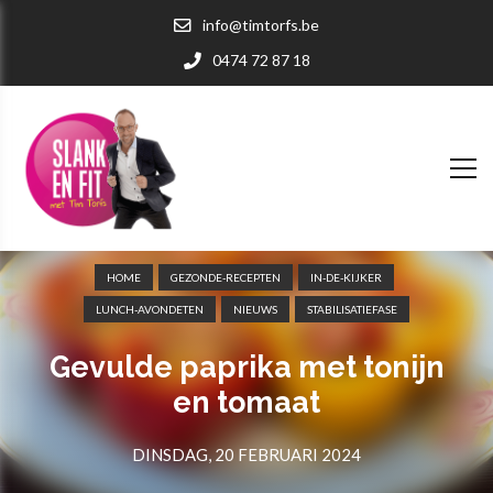
info@timtorfs.be
0474 72 87 18
HOME
GEZONDE-RECEPTEN
IN-DE-KIJKER
LUNCH-AVONDETEN
NIEUWS
STABILISATIEFASE
Gevulde paprika met tonijn
en tomaat
DINSDAG, 20 FEBRUARI 2024