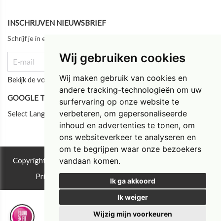
INSCHRIJVEN NIEUWSBRIEF
Schrijf je in en blijf als eerste op de hoogte van ons laatste nieuws!
Wij gebruiken cookies
Wij maken gebruik van cookies en
Bekijk de vorige updates
andere tracking-technologieën om uw
GOOGLE TRANSLATE
surfervaring op onze website te
verbeteren, om gepersonaliseerde
Select Language
inhoud en advertenties te tonen, om
ons websiteverkeer te analyseren en
om te begrijpen waar onze bezoekers
vandaan komen.
Copyright © 2026 Instituut Tim Torfs ®. All rights reserved.
Privacy & Cookies
|
UP-TO-DATE WebDesign
Ik ga akkoord
Ik weiger
Wijzig mijn voorkeuren