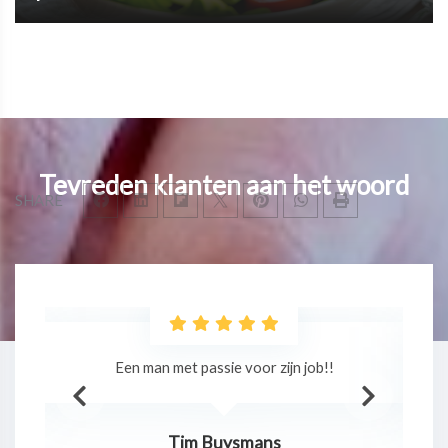
Tevreden klanten aan het woord
SHARE
r!
Een man met passie voor zijn job!!
O
Tim Buysmans