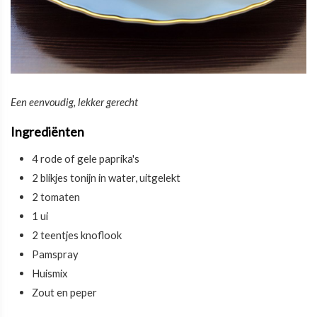
Een eenvoudig, lekker gerecht
Ingrediënten
4 rode of gele paprika's
2 blikjes tonijn in water, uitgelekt
2 tomaten
1 ui
2 teentjes knoflook
Pamspray
Huismix
Zout en peper