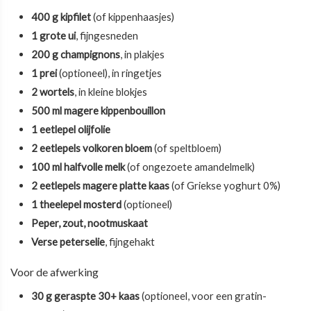
400 g kipfilet
(of kippenhaasjes)
1 grote ui
, fijngesneden
200 g champignons
, in plakjes
1 prei
(optioneel), in ringetjes
2 wortels
, in kleine blokjes
500 ml magere kippenbouillon
1 eetlepel olijfolie
2 eetlepels volkoren bloem
(of speltbloem)
100 ml halfvolle melk
(of ongezoete amandelmelk)
2 eetlepels magere platte kaas
(of Griekse yoghurt 0%)
1 theelepel mosterd
(optioneel)
Peper, zout, nootmuskaat
Verse peterselie
, fijngehakt
Voor de afwerking
30 g geraspte 30+ kaas
(optioneel, voor een gratin-