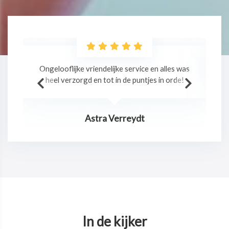
as
Professionele massage in een relaxte sfeer!
!
Jurgen Claes
In de kijker