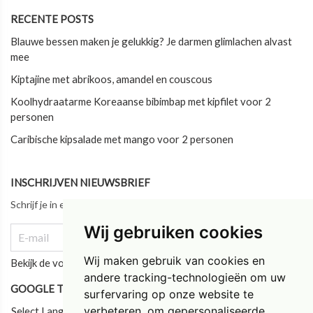
RECENTE POSTS
Blauwe bessen maken je gelukkig? Je darmen glimlachen alvast
mee
Kiptajine met abrikoos, amandel en couscous
Koolhydraatarme Koreaanse bibimbap met kipfilet voor 2
personen
Caribische kipsalade met mango voor 2 personen
INSCHRIJVEN NIEUWSBRIEF
Schrijf je in en blijf als eerste op de hoogte van ons laatste nieuws!
Wij gebruiken cookies
Wij maken gebruik van cookies en
Bekijk de vorige updates
andere tracking-technologieën om uw
GOOGLE TRANSLATE
surfervaring op onze website te
verbeteren, om gepersonaliseerde
Select Language