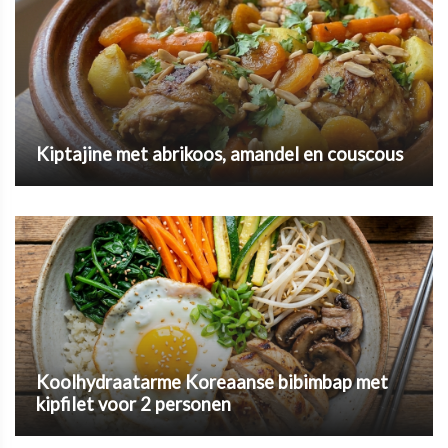
Kiptajine met abrikoos, amandel en couscous
Koolhydraatarme Koreaanse bibimbap met
kipfilet voor 2 personen