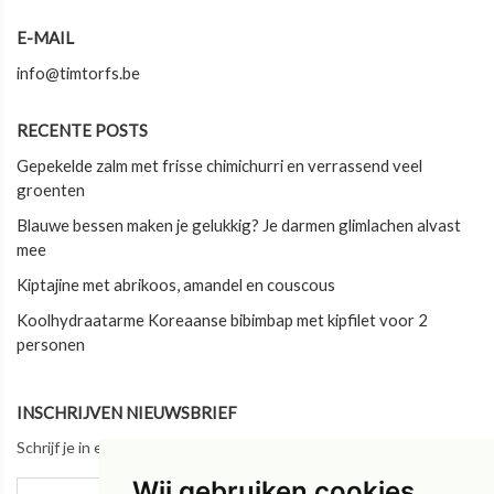
E-MAIL
info@timtorfs.be
RECENTE POSTS
Gepekelde zalm met frisse chimichurri en verrassend veel
groenten
Blauwe bessen maken je gelukkig? Je darmen glimlachen alvast
mee
Kiptajine met abrikoos, amandel en couscous
Koolhydraatarme Koreaanse bibimbap met kipfilet voor 2
personen
INSCHRIJVEN NIEUWSBRIEF
Schrijf je in en blijf als eerste op de hoogte van ons laatste nieuws!
Wij gebruiken cookies