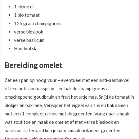
1 kleine ui
1 bio tomaat
125 gram champignons
verse bieslook
verse basilicum
Handvol sla
Bereiding omelet
Zet een pan op hoog vuur – eventueel met een anti-aanbakvel
of een anti-aanbakspray – en bak de champignons al
omscheppend goudbruin en fruit het uitje mee. Snijd de tomaat in
blokjes en bak mee. Verwijder het eigeel van 1 ei en bak samen
met een 1 compleet ei mee met de groenten. Voeg naar smaak
wat zout toe en maak de omelet af met verse bieslook en
basilicum. Uiteraard kun je naar smaak ook meer groenten
toevoegen. Lekker op een bedje van sla!