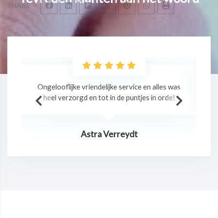
SHARE
as
Professionele massage in een relaxte sfeer!
!
Jurgen Claes