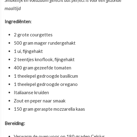
Smakelijk en voedzaam gerecht dat perfect is voor een gezonde
maaltijd
Ingrediënten
:
2 grote courgettes
500 gram mager rundergehakt
1 ui, fijngehakt
2 teentjes knoflook, fijngehakt
400 gram gezeefde tomaten
1 theelepel gedroogde basilicum
1 theelepel gedroogde oregano
Italiaanse kruiden
Zout en peper naar smaak
150 gram geraspte mozzarella kaas
Bereiding:
Verwarm de oven voor op 180 graden Celsius.