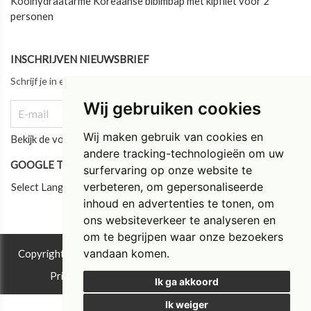
Koolhydraatarme Koreaanse bibimbap met kipfilet voor 2
personen
INSCHRIJVEN NIEUWSBRIEF
Schrijf je in en blijf als eerste op de hoogte van ons laatste nieuws!
Wij gebruiken cookies
Wij maken gebruik van cookies en
Bekijk de vorige updates
andere tracking-technologieën om uw
GOOGLE TRANSLATE
surfervaring op onze website te
verbeteren, om gepersonaliseerde
Select Language
inhoud en advertenties te tonen, om
ons websiteverkeer te analyseren en
om te begrijpen waar onze bezoekers
vandaan komen.
Copyright © 2026 Instituut Tim Torfs ®. All rights reserved.
Privacy & Cookies
|
UP-TO-DATE WebDesign
Ik ga akkoord
Ik weiger