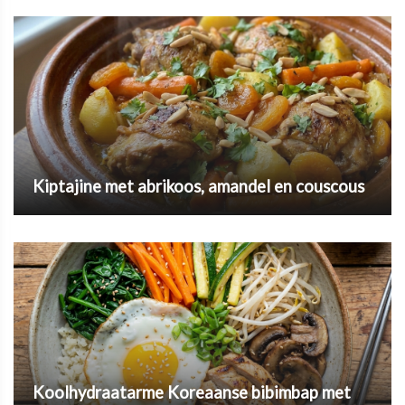
Kiptajine met abrikoos, amandel en couscous
Koolhydraatarme Koreaanse bibimbap met