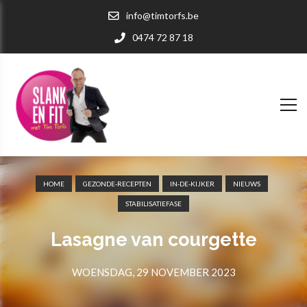
info@timtorfs.be
0474 72 87 18
HOME
GEZONDE-RECEPTEN
IN-DE-KIJKER
NIEUWS
STABILISATIEFASE
Lasagne van courgette
WOENSDAG, 29 NOVEMBER 2023